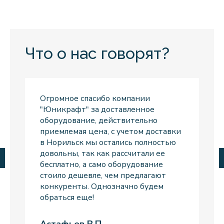
Что о нас говорят?
Огромное спасибо компании
Ог
"Юникрафт" за доставленное
"Ю
оборудование, действительно
об
приемлемая цена, с учетом доставки
пр
в Норильск мы остались полностью
в 
довольны, так как рассчитали ее
до
бесплатно, а само оборудование
бе
стоило дешевле, чем предлагают
ст
конкуренты. Однозначно будем
ко
обраться еще!
об
Астафьев В.П.
Ас