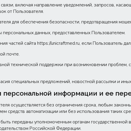
й связи, включая направление уведомлений, запросов, касаю
явок от Пользователя.
ателя для обеспечения безопасности, предотвращения моше
ты персональных данных, предоставленных Пользователем.
ия частей сайта https://unicraftmed.ru, если Пользователь да
ой почте.
вной технической поддержки при возникновении проблем, с
асия специальных предложений, новостной рассылки и иных св
ки персональной информации и ее пер
теля осуществляется без ограничения срока, любым законн
ем средств автоматизации или без использования таких сре
т быть переданы уполномоченным органам государственной 
нодательством Российской Федерации.