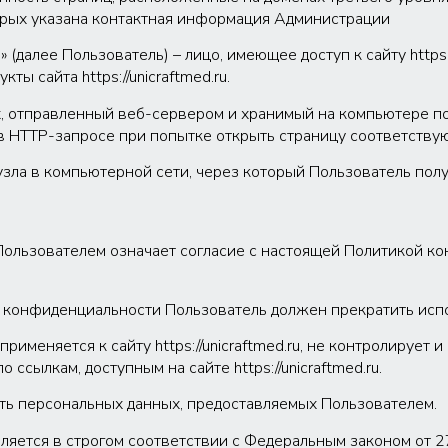
орых указана контактная информация Администрации
ru » (далее Пользователь) – лицо, имеющее доступ к сайту https
 сайта https://unicraftmed.ru.
х, отправленный веб-сервером и хранимый на компьютере по
в HTTP-запросе при попытке открыть страницу соответствую
узла в компьютерной сети, через который Пользователь получ
.ru Пользователем означает согласие с настоящей Политикой
 конфиденциальности Пользователь должен прекратить использ
именяется к сайту https://unicraftmed.ru, не контролирует и
ссылкам, доступным на сайте https://unicraftmed.ru.
ть персональных данных, предоставляемых Пользователем.
вляется в строгом соответствии с Федеральным законом от