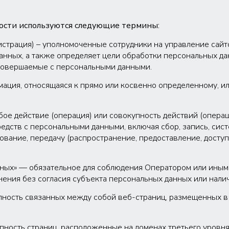
ости используются следующие термины:
истрация) – уполномоченные сотрудники на управление сайтом 
анных, а также определяет цели обработки персональных да
 совершаемые с персональными данными.
мация, относящаяся к прямо или косвенно определенному, и
бое действие (операция) или совокупность действий (опера
едств с персональными данными, включая сбор, запись, сис
ование, передачу (распространение, предоставление, доступ
нных» — обязательное для соблюдения Оператором или иным
нения без согласия субъекта персональных данных или налич
вокупность связанных между собой веб-страниц, размещенных в
ность страниц, расположенные на доменах третьего уровня, п