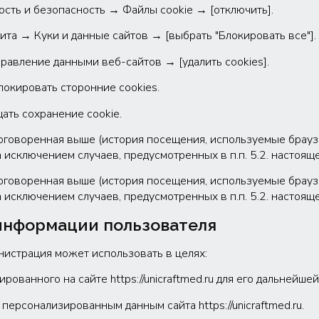
сть и безопасность → Файлы cookie → [отключить].
щита → Куки и данные сайтов → [выбрать "Блокировать все"].
равление данными веб-сайтов → [удалить cookies].
окировать сторонние cookies.
ать сохранение cookie.
оговоренная выше (история посещения, используемые браузе
исключением случаев, предусмотренных в п.п. 5.2. настоя
оговоренная выше (история посещения, используемые браузе
исключением случаев, предусмотренных в п.п. 5.2. настоя
 информации пользователя
истрация может использовать в целях:
рованного на сайте https://unicraftmed.ru для его дальнейше
персонализированным данным сайта https://unicraftmed.ru.