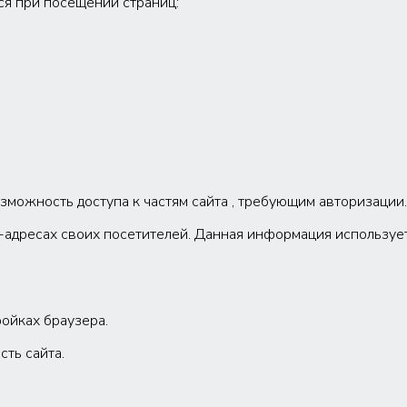
ся при посещении страниц:
зможность доступа к частям сайта , требующим авторизации.
IP-адресах своих посетителей. Данная информация использу
ройках браузера.
ть сайта.