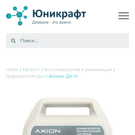
Home
/
Каталог
/
Анестезиология и реанимация
/
Дефибрилляторы
/ Аксион ДА-Н