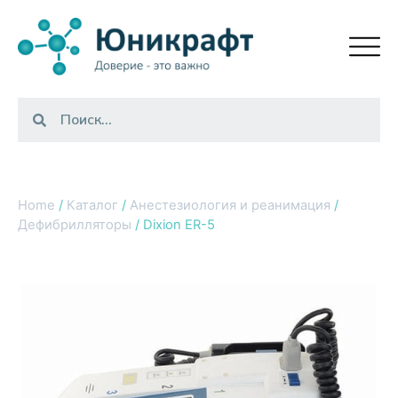
Home
/
Каталог
/
Анестезиология и реанимация
/
Дефибрилляторы
/ Dixion ER-5