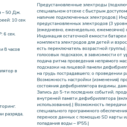
Предустановленные электроды (подключ
специальном отсеке с быстрым доступом
 – 50 Дж.
наличие подключенных электродов.| Инд
еей: 10 сек
предустановленных электродов (3 уровн
(ежедневно, еженедельно, ежемесячно) с
 6 сек.
Индикация остаточной емкости батареи 
комплекта электродов для детей и взро
есть переключатель возрастной группы).
и 8 часов
голосовых подсказок, в зависимости от
подача ритма проведения непрямого мас
подсказки на лицевой панели дефибрил
ллятор в
на грудь пострадавшего; о проведении ра
Возможность настройки (изменения) пр
состояния дефибриллятора видимы, даже 
Запись до 5-ти последних событий, прод
внутреней памяти дефибриллятора (вк
использовании).| Возможность передачи
торинг.
специального программного обеспечени
и разряда,
переносе данных с помощью SD карты ил
попадания воды – IP55.|