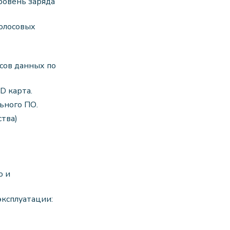
ровень заряда
голосовых
асов данных по
D карта.
ьного ПО.
ства)
ю и
эксплуатации: