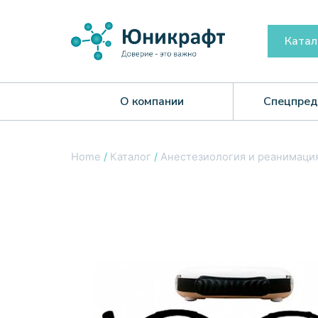
Катал
О компании
Спецпред
Home
/
Каталог
/
Анестезиология и реанимаци