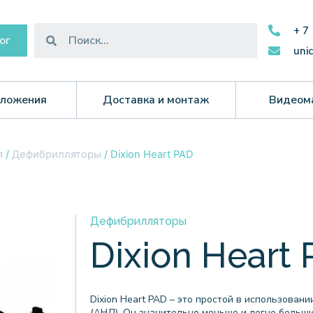
+ 7
ог
uni
ложения
Доставка и монтаж
Видеом
я
/
Дефибрилляторы
/ Dixion Heart PAD
Дефибрилляторы
Dixion Heart
Dixion Heart PAD – это простой в использов
(АНД). Он значительно меньше и легче больш