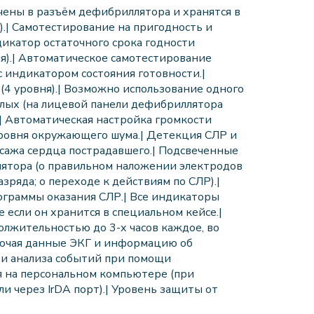
ены в разъём дефибриллятора и хранятся в
).| Самотестирование на пригодность и
икатор остаточного срока годности
я).| Автоматическое самотестирование
 индикатором состояния готовности.|
(4 уровня).| Возможно использование одного
слых (на лицевой панели дефибриллятора
| Автоматическая настройка громкости
 уровня окружающего шума.| Детекция СЛР и
сажа сердца пострадавшего.| Подсвеченные
лятора (о правильном наложении электродов
зряда; о переходе к действиям по СЛР).|
ограммы оказания СЛР.| Все индикаторы
если он хранится в специальном кейсе.|
олжительностью до 3-х часов каждое, во
лючая данные ЭКГ и информацию об
 и анализа событий при помощи
я на персональном компьютере (при
и через IrDA порт).| Уровень защиты от