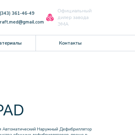
Официальный
 (343) 361-46-49
дилер завода
craft.med@gmail.com
ЭМА
атериалы
Контакты
 PAD
ании Автоматический Наружный Дефибриллятор
инства обычных дефибрилляторов, проще в