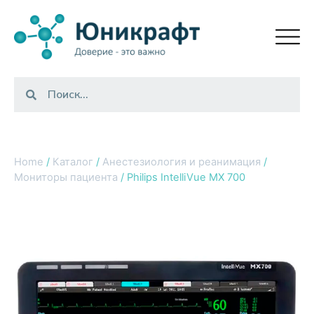
Home
/
Каталог
/
Анестезиология и реанимация
/
Мониторы пациента
/ Philips IntelliVue MX 700