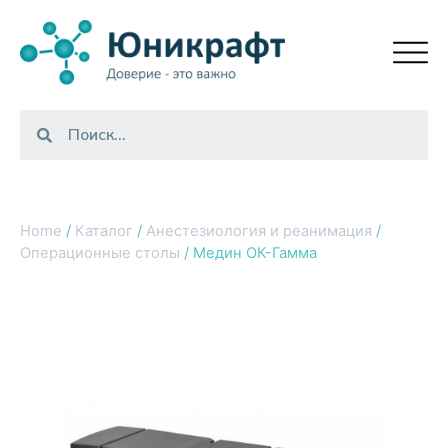
Home
/
Каталог
/
Анестезиология и реанимация
/
Операционные столы
/ Медин ОК-Гамма