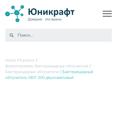
Home
/
Каталог
/
Физиотерапия, бактерицидные облучатели
/
Бактерицидные облучатели
/ Бактерицидный
облучатель ОБП 300 двухламповый