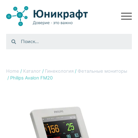
Home
/
Каталог
/
Гинекология
/
Фетальные мониторы
/ Philips Avalon FM20