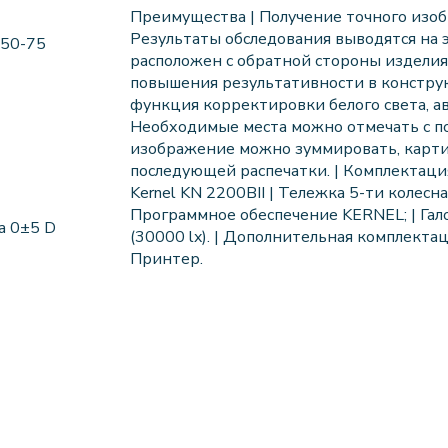
Преимущества | Получение точного изоб
Результаты обследования выводятся на 
 50-75
расположен с обратной стороны изделия,
повышения результативности в конструк
функция корректировки белого света, ав
Необходимые места можно отмечать с п
изображение можно зуммировать, карти
последующей распечатки. | Комплектаци
Kernel KN 2200BII | Тележка 5-ти колесная
Программное обеспечение KERNEL; | Гал
а 0±5 D
(30000 lx). | Дополнительная комплектаци
Принтер.