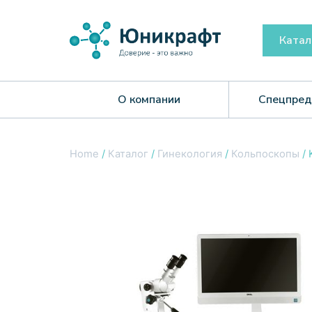
Катал
О компании
Спецпред
Home
/
Каталог
/
Гинекология
/
Кольпоскопы
/ 