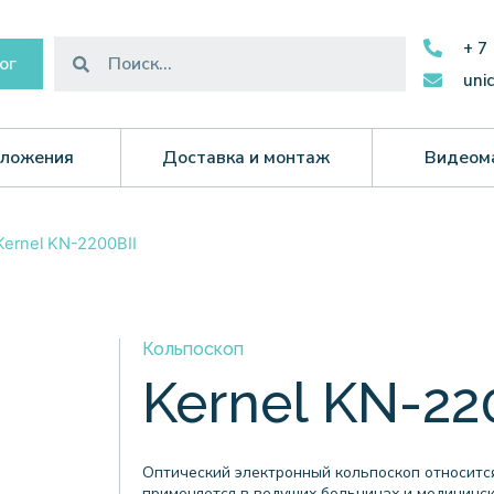
+ 7
ог
uni
ложения
Доставка и монтаж
Видеом
Kernel KN-2200BII
Кольпоскоп
Kernel KN-22
Оптический электронный кольпоскоп относится
применяется в ведущих больницах и медицинск