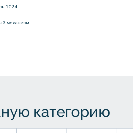
ль 1024
ный механизм
ную категорию