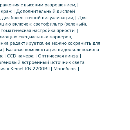
ражения с высоким разрешением; |
экран; | Дополнительный дисплей
 для более точной визуализации; | Для
цию включен: светофильтр (зеленый),
томатическая настройка яркости; |
омощью специальных маркеров,
нка редактируется, ее можно сохранить для
я | Базовая комплектация видеокольпоскопа
; | CCD камера; | Оптическая линза; |
огеновый встроенный источник света
я к Kernel KN 2200BII | Моноблок; |