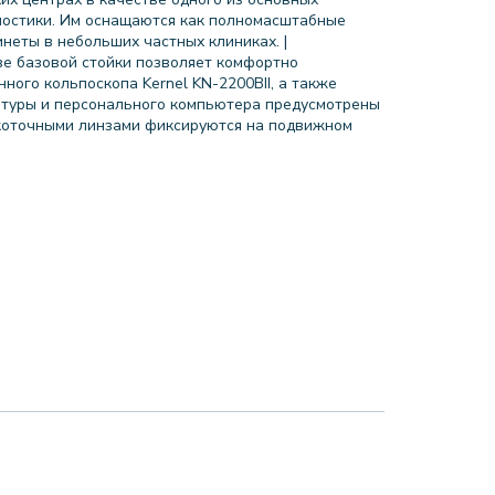
ностики. Им оснащаются как полномасштабные
неты в небольших частных клиниках. |
ве базовой стойки позволяет комфортно
ного кольпоскопа Kernel KN-2200BII, а также
атуры и персонального компьютера предусмотрены
окоточными линзами фиксируются на подвижном