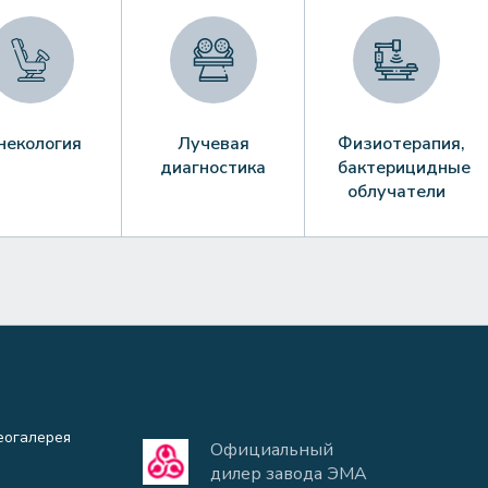
некология
Лучевая
Физиотерапия,
диагностика
бактерицидные
облучатели
еогалерея
Официальный
дилер завода ЭМА