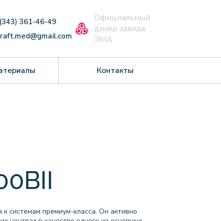
Официальный
 (343) 361-46-49
дилер завода
craft.med@gmail.com
ЭМА
атериалы
Контакты
00BII
 к системам премиум-класса. Он активно
их центрах в качестве одного из основных