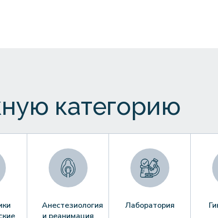
ную категорию
ики
Анестезиология
Лаборатория
Ги
ские
и реанимация