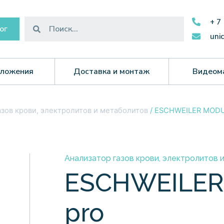
+ 7
ог
uni
ложения
Доставка и монтаж
Видеом
зов крови, электролитов и метаболитов
/ ESCHWEILER MODU
Анализатор газов крови, электролитов 
ESCHWEILE
pro