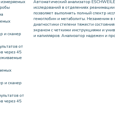
1 измеряемых
Автоматический анализатор ESCHWEILE
пробы
исследований в отделениях реанимации
позволяет выполнять полный спектр иссл
на
гемоглобин и метаболиты. Незаменим в
аемых
диагностики степени тяжести состояни
экраном с четкими инструкциями и уни
р и сканер
и капилляров. Анализатор надежен и про
ультатов от
ов через 45
служиваемые
ваемых
р и сканер
ультатов от
ов через 45