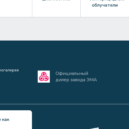
облучатели
еогалерея
Официальный
дилер завода ЭМА
 как