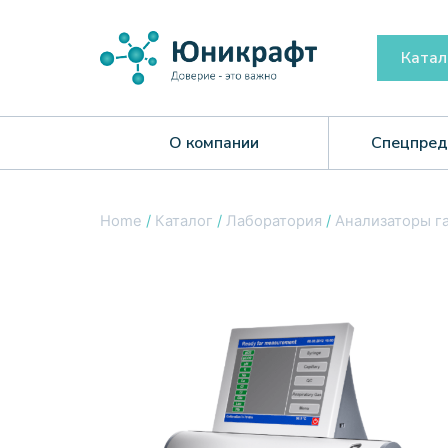
Катал
О компании
Спецпред
Home
/
Каталог
/
Лаборатория
/
Анализаторы га