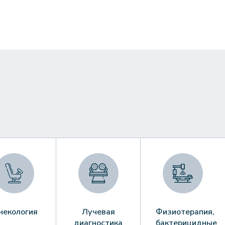
некология
Лучевая
Физиотерапия,
диагностика
бактерицидные