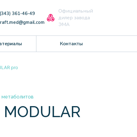
Официальный
 (343) 361-46-49
дилер завода
craft.med@gmail.com
ЭМА
атериалы
Контакты
LAR pro
и метаболитов
R MODULAR