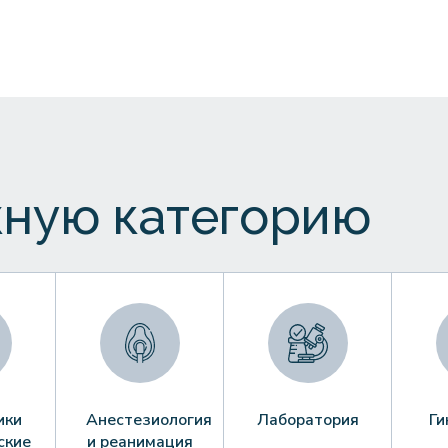
ную категорию
ики
Анестезиология
Лаборатория
Ги
ские
и реанимация