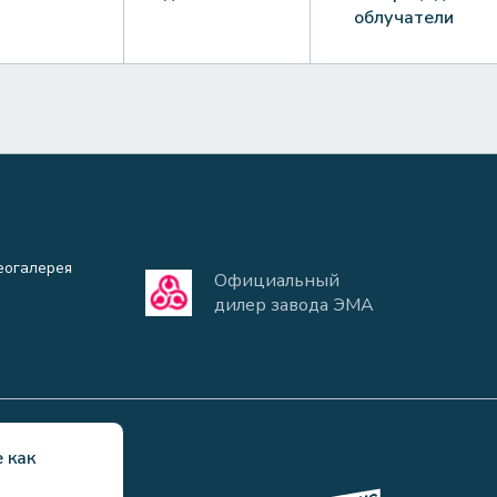
облучатели
еогалерея
Официальный
дилер завода ЭМА
 как