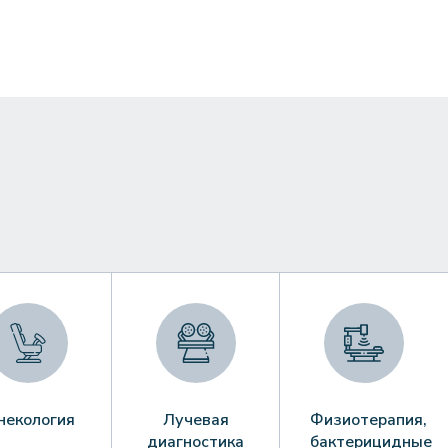
некология
Лучевая
Физиотерапия,
диагностика
бактерицидные