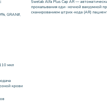
с
Swelab Alfa Plus Cap AR — автоматичес
прокалывания оди- ночной вакуумной пр
сканированием штрих-кода (AR) пациент
M%, GRAN#,
110 мкл
подача
нозной крови
тов