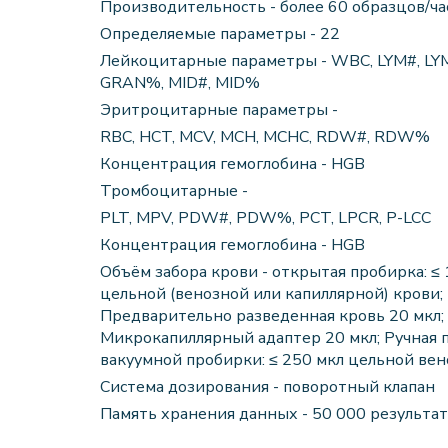
Производительность - более 60 образцов/ча
Определяемые параметры - 22
Лейкоцитарные параметры - WBC, LYM#, LY
GRAN%, MID#, MID%
Эритроцитарные параметры -
RBC, HCT, MCV, MCH, MCHC, RDW#, RDW%
Концентрация гемоглобина - HGB
Тромбоцитарные -
PLT, MPV, PDW#, PDW%, PCT, LPCR, P-LCC
Концентрация гемоглобина - HGB
Объём забора крови - открытая пробирка: ≤ 
цельной (венозной или капиллярной) крови;
Предварительно разведенная кровь 20 мкл;
Микрокапиллярный адаптер 20 мкл; Ручная 
вакуумной пробирки: ≤ 250 мкл цельной ве
Система дозирования - поворотный клапан
Память хранения данных - 50 000 результа