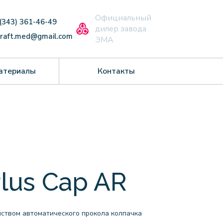
Официальный
 (343) 361-46-49
дилер завода
craft.med@gmail.com
ЭМА
атериалы
Контакты
Plus Cap AR
ойством автоматического прокола колпачка