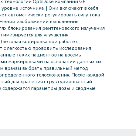
х технологий OptiDose компании GE
 уровне источника. | Они включают в себя
ет автоматически регулировать силу тока
олучении изображений выполнение
лях блокирования рентгеновского излучения
птимизируется для улучшения
Цветовая кодировка при работе с
 с легкостью проводить исследования
данные таких пациентов на восемь
ми маркировками на основании данных их
щим врачам выбрать правильный метод
определенного телосложения. После каждой
бный для хранения структурированный
ом содержатся параметры дозы и сводные