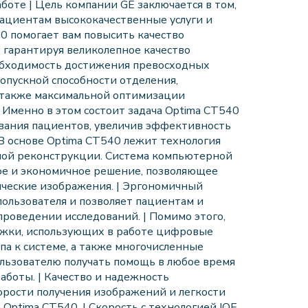
аботе | Цель компании GE заключается в том,
ациентам высококачественные услуги и
0 помогает вам повысить качество
 гарантируя великолепное качество
обходимость достижения превосходных
опускной способности отделения,
а также максимальной оптимизации
 Именно в этом состоит задача Optima CT540
ивания пациентов, увеличив эффективность
 В основе Optima CT540 лежит технология
ной реконструкции. Система компьютерной
ое и экономичное решение, позволяющее
ические изображения. | Эргономичный
пользователя и позволяет пациентам и
проведении исследований. | Помимо этого,
ржки, использующих в работе цифровые
па к системе, а также многочисленные
льзователю получать помощь в любое время
аботы. | Качество и надежность
корости получения изображений и легкости
Optima CT540. | Скорость с технологией IQE