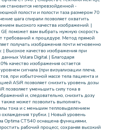
ния становится непревзойденной -
рюшной полости и полости таза размером 70
чение шага спирали позволяет охватить
ением высокого качества изображений. |
и GE поможет вам выбрать нужную скорость
т требований к процедуре. Метод прямой
ляет получать изображения почти мгновенно
у. | Высокое качество изображения при
анных Volara Digital | Благодаря
0% качество изображения остается
уровнем сигнала (при визуализации плеча,
тов, при избыточной массе тела пациента и
нкцией ASiR позволяет снизить уровень дозы
iR позволяет уменьшить силу тока в
бражений и, следовательно, снизить дозу
R также может позволить выполнять
илы тока и с меньшим тепловыделением
я охлаждения трубки. | Новый уровень
ма Optima CT540 оснащена функциями,
ростить рабочий процесс, сохраняя высокий