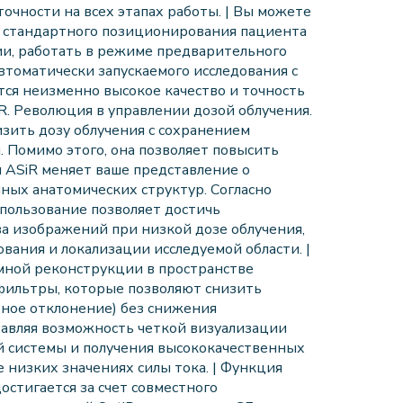
очности на всех этапах работы. | Вы можете
 стандартного позиционирования пациента
и, работать в режиме предварительного
втоматически запускаемого исследования с
тся неизменно высокое качество и точность
R. Революция в управлении дозой облучения.
изить дозу облучения с сохранением
 Помимо этого, она позволяет повысить
 ASiR меняет ваше представление о
ных анатомических структур. Согласно
спользование позволяет достичь
ва изображений при низкой дозе облучения,
вания и локализации исследуемой области. |
мной реконструкции в пространстве
фильтры, которые позволяют снизить
ное отклонение) без снижения
тавляя возможность четкой визуализации
й системы и получения высококачественных
 низких значениях силы тока. | Функция
остигается за счет совместного