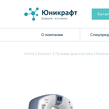
Катал
О компании
Спецпред
Home
/
Каталог
/
Лучевая диагностика
/
Компью