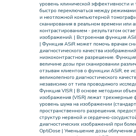
уровень клинической эффективности и т
быстро переключаться между режимами
и неотложной компьютерной томографи
сканирования в реальном времени или а
контрастированием - результатом остае
изображений. | Встроенная функция ASi
| Функция ASiR может помочь врачам сн
диагностического качества изображений.
низкоконтрастное разрешение. Функция
величине дозы при сканировании различ
отзывам клиентов о функции ASiR, ее и
великолепного диагностического качест
независимо от типа проводимого исследо
Функция VISR | В основе методики объе
изображения (VISR) лежат трехмерные 
уровень шума на изображении (стандарт
пространственного разрешения, предос
структур нервной и сердечно-сосудисто
диагностических изображений при более
OptiDose | Уменьшение дозы облучения д