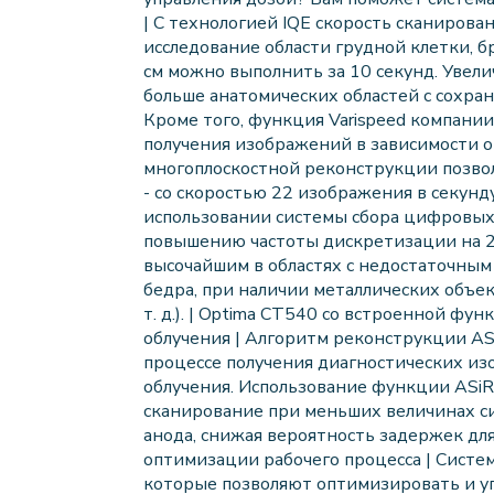
| С технологией IQE скорость сканирова
исследование области грудной клетки, б
см можно выполнить за 10 секунд. Увели
больше анатомических областей с сохран
Кроме того, функция Varispeed компани
получения изображений в зависимости о
многоплоскостной реконструкции позво
- со скоростью 22 изображения в секунд
использовании системы сбора цифровых д
повышению частоты дискретизации на 2
высочайшим в областях с недостаточным 
бедра, при наличии металлических объек
т. д.). | Optima CT540 со встроенной фу
облучения | Алгоритм реконструкции AS
процессе получения диагностических изо
облучения. Использование функции ASi
сканирование при меньших величинах с
анода, снижая вероятность задержек дл
оптимизации рабочего процесса | Систе
которые позволяют оптимизировать и уп