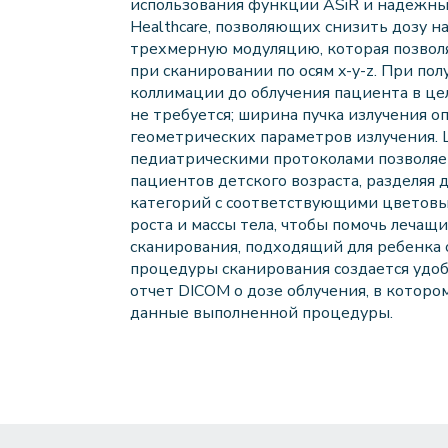
использования функции ASiR и надежны
Healthcare, позволяющих снизить дозу на
трехмерную модуляцию, которая позволя
при сканировании по осям x-y-z. При п
коллимации до облучения пациента в це
не требуется; ширина пучка излучения о
геометрических параметров излучения. 
педиатрическими протоколами позволяет
пациентов детского возраста, разделяя 
категорий с соответствующими цветовы
роста и массы тела, чтобы помочь леча
сканирования, подходящий для ребенка 
процедуры сканирования создается удо
отчет DICOM о дозе облучения, в котор
данные выполненной процедуры.