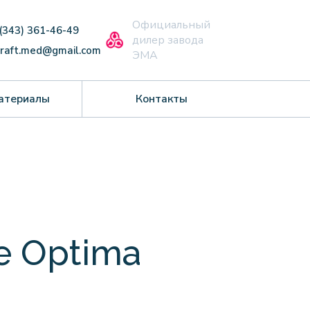
Официальный
 (343) 361-46-49
дилер завода
craft.med@gmail.com
ЭМА
атериалы
Контакты
e Optima