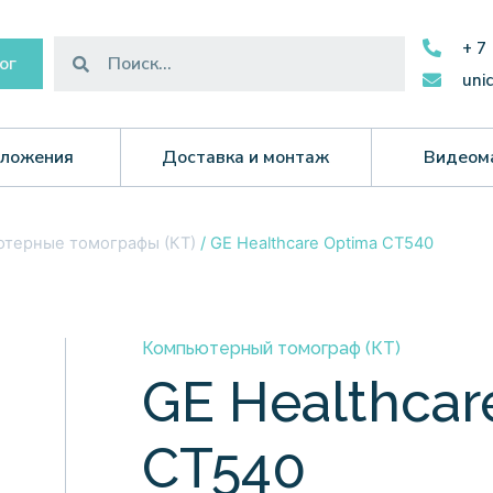
+ 7
ог
uni
ложения
Доставка и монтаж
Видеом
терные томографы (КТ)
/ GE Healthcare Optima CT540
Компьютерный томограф (КТ)
GE Healthcar
CT540