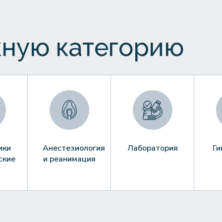
ную категорию
ики
Анестезиология
Лаборатория
Ги
ские
и реанимация