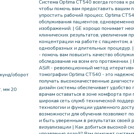
Система Optima CT540 всегда готова к р
чтобы помочь вам предоставить вашим п
упростить рабочий процесс. Optima CT54
обслуживания пациентов, одновременно
изображений. | GE хорошо понимает не
клинических результатов, увеличения пр
концентрации на работе с пациентом, 
однообразных и длительных процедур. |
- помочь вам повысить качество обслуж
обследования на всем его протяжении. |
ASiR - революционный метод итератив
томографии Optima CT540 - это надежн
екунд/оборот
получать высококачественные диагност
дизайн системы обеспечивает удобство 
, мм 20
врачам оставаться в зоне комфорта при 
широкая сеть служб технической подде
технологии и функции удаленного досту
возможности для обучения позволяют по
и быть уверенным в результатах своей р
визуализации | Как добиться высокой с
управления дозой? Вам поможет система 