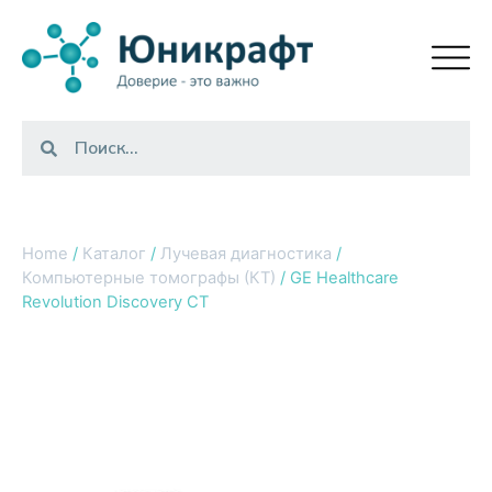
Home
/
Каталог
/
Лучевая диагностика
/
Компьютерные томографы (КТ)
/ GE Healthcare
Revolution Discovery CT