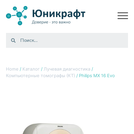
Home
/
Каталог
/
Лучевая диагностика
/
Компьютерные томографы (КТ)
/ Philips MX 16 Evo