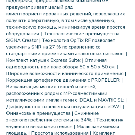
поддержка, предоставляемая компанией GE,
предусматривает целый ряд
клиентоориентированных решений, позволяющих
получать оперативную, в том числе удаленную,
техническую помощь, минимизируя время простоя
оборудования. | Технологические преимущества
SIGNA Creator | Технология OpTix RF позволяет
увеличить SNR на 27 % по сравнению со
стандартными приемниками аналоговых сигналов; |
Комплект катушек Express Suite; | Отличная
однородность при поле обзора 50 х 50 х 50 см. |
Широкие возможности клинического применения |
Коррекция артефактов движения с PROPELLER; |
Визуализация мягких тканей и костей,
расположенных рядом с МР-совместимыми
металлическими имплантами c IDEAL и MAVRIC SL; |
Диффузионно-взвешенная визуализация c eDWI. |
Финансовые преимущества | Снижение
энергопотребления системы на 34%; | Технология
«нулевого выкипания гелия»; | Малая занимаемая
площадь. | Простота использования | Комплект