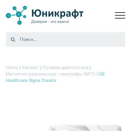
Home
/
Каталог
/
Лучевая диагностика
/
Магнитно-резонансные томографы (МРТ)
/ GE
Healthcare Signa Creator