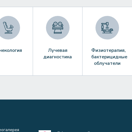
некология
Лучевая
Физиотерапия,
диагностика
бактерицидные
облучатели
еогалерея