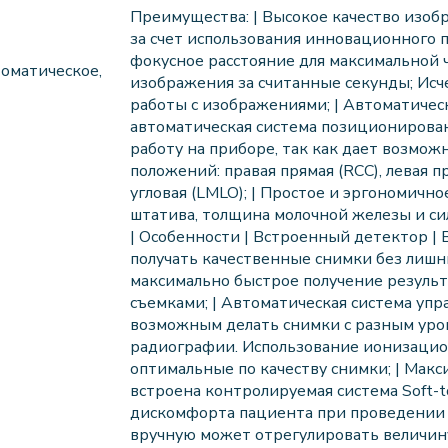
Преимущества: | Высокое качество изоб
за счет использования инновационного 
фокусное расстояние для максимальной 
оматическое,
изображения за считанные секунды; Ис
работы с изображениями; | Автоматичес
автоматическая система позиционирован
работу на приборе, так как дает возмо
положений: правая прямая (RCC), левая пр
угловая (LMLO); | Простое и эргономичное
штатива, толщина молочной железы и си
| Особенности | Встроенный детектор |
получать качественные снимки без лишн
максимально быстрое получение резуль
съемками; | Автоматическая система упр
возможным делать снимки с разным уро
радиографии. Использование ионизацио
оптимальные по качеству снимки; | Мак
встроена контролируемая система Soft-
дискомфорта пациента при проведении п
вручную может отрегулировать величину