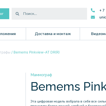
+ 7
ог
uni
ложения
Доставка и монтаж
Видеом
графы
/ Bemems Pinkview-AT DR(R)
Маммограф
Bemems Pink
Эта цифровая модель вобрала в себя все сил
процедуру более точной, удобной и безопасной