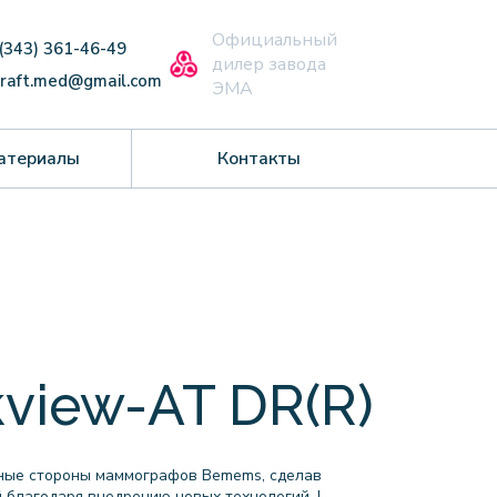
Официальный
 (343) 361-46-49
дилер завода
craft.med@gmail.com
ЭМА
атериалы
Контакты
view-AT DR(R)
ьные стороны маммографов Bemems, сделав
 благодаря внедрению новых технологий. |