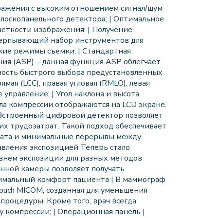
ражения с высоким отношением сигнал/шум
плоскопанельного детектора; | Оптимальное
четкости изображения; | Получение
черпывающий набор инструментов для
кие режимы съемки; | Стандартная
ия (ASP) – данная функция ASP облегчает
жность быстрого выбора предустановленных
ямая (LCC), правая угловая (RMLO), левая
 управление; | Угол наклона и высота
ла компрессии отображаются на LCD экране.
 Встроенный цифровой детектор позволяет
их трудозатрат. Такой подход обеспечивает
тата и минимальные перерывы между
авления экспозицией Теперь стало
внем экспозиции для разных методов
нной камеры позволяет получать
симальный комфорт пациента | В маммограф
touch MICOM, созданная для уменьшения
роцедуры. Кроме того, врач всегда
 компрессии; | Операционная панель |