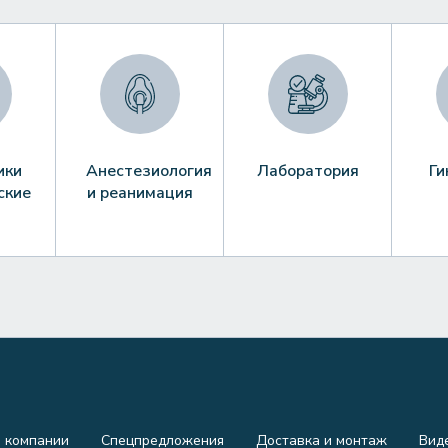
ики
Анестезиология
Лаборатория
Ги
ские
и реанимация
 компании
Спецпредложения
Доставка и монтаж
Вид