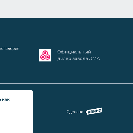
еогалерея
Официальный
дилер завода ЭМА
 как
ьности
Сделано в