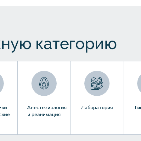
ную категорию
ики
Анестезиология
Лаборатория
Ги
ские
и реанимация