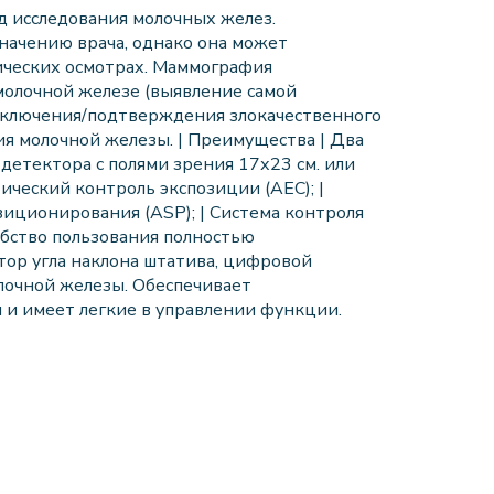
д исследования молочных желез.
начению врача, однако она может
ических осмотрах. Маммография
молочной железе (выявление самой
сключения/подтверждения злокачественного
я молочной железы. | Преимущества | Два
детектора c полями зрения 17х23 см. или
ический контроль экспозиции (АЕС); |
зиционирования (ASP); | Система контроля
обство пользования полностью
ор угла наклона штатива, цифровой
лочной железы. Обеспечивает
и имеет легкие в управлении функции.