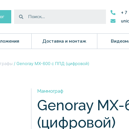
+ 7
ог
uni
ложения
Доставка и монтаж
Видеом
графы
/ Genoray MX-600 с ППД (цифровой)
Маммограф
Genoray MX-
(цифровой)