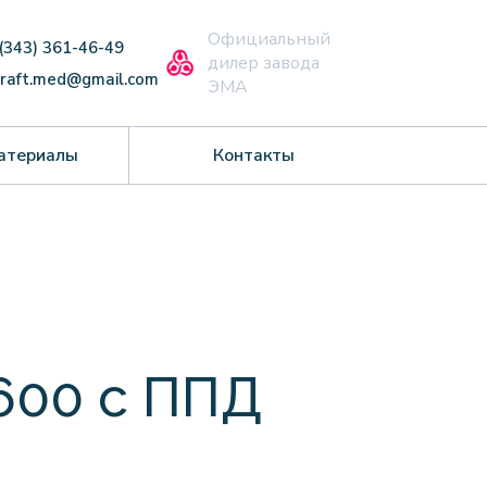
Официальный
 (343) 361-46-49
дилер завода
craft.med@gmail.com
ЭМА
атериалы
Контакты
600 с ППД