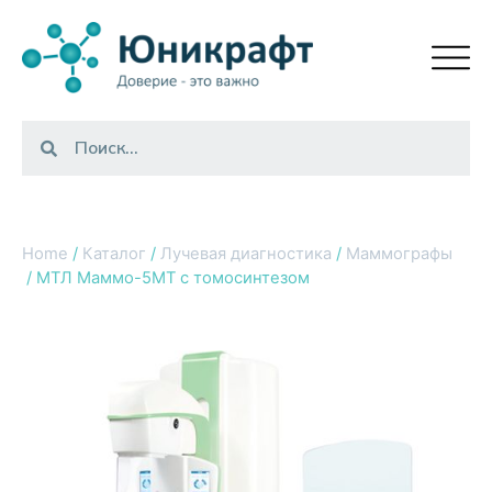
Home
/
Каталог
/
Лучевая диагностика
/
Маммографы
/ МТЛ Маммо-5МТ с томосинтезом