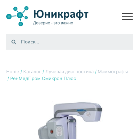
Home
/
Каталог
/
Лучевая диагностика
/
Маммографы
/ РенМедПром Омикрон Плюс