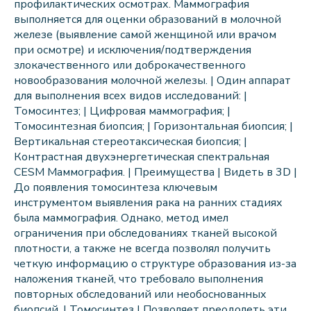
профилактических осмотрах. Маммография
выполняется для оценки образований в молочной
железе (выявление самой женщиной или врачом
при осмотре) и исключения/подтверждения
злокачественного или доброкачественного
новообразования молочной железы. | Один аппарат
для выполнения всех видов исследований: |
Томосинтез; | Цифровая маммография; |
Томосинтезная биопсия; | Горизонтальная биопсия; |
Вертикальная стереотаксическая биопсия; |
Контрастная двухэнергетическая спектральная
CESM Маммография. | Преимущества | Видеть в 3D |
До появления томосинтеза ключевым
инструментом выявления рака на ранних стадиях
была маммография. Однако, метод имел
ограничения при обследованиях тканей высокой
плотности, а также не всегда позволял получить
четкую информацию о структуре образования из-за
наложения тканей, что требовало выполнения
повторных обследований или необоснованных
биопсий. | Томосинтез | Позволяет преодолеть эти