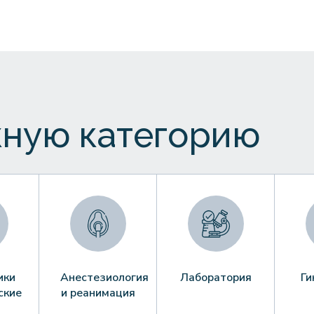
ную категорию
ики
Анестезиология
Лаборатория
Ги
ские
и реанимация