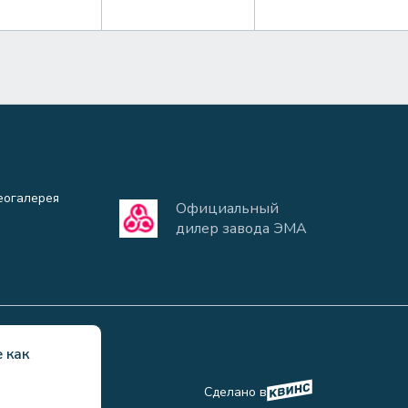
еогалерея
Официальный
дилер завода ЭМА
 как
ьности
Сделано в