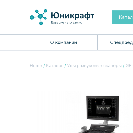
Катал
О компании
Спецпред
Home
/
Каталог
/
Ультразвуковые сканеры
/
GE 