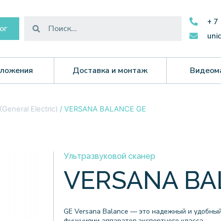
+ 7
ог
uni
ложения
Доставка и монтаж
Видеом
(General Electric)
/ VERSANA BALANCE GE
Ультразвуковой сканер
VERSANA BA
GE Versana Balance — это надежный и удобный
функциями аппаратов экспертного класса.