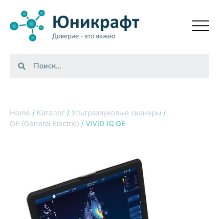
Home
/
Каталог
/
Ультразвуковые сканеры
/
GE (General Electric)
/ VIVID IQ GE