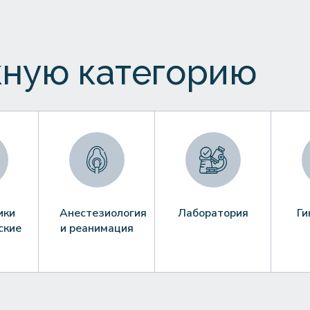
ную категорию
ики
Анестезиология
Лаборатория
Ги
ские
и реанимация