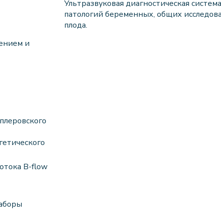
Ультразвуковая диагностическая система
патологий беременных, общих исследов
плода.
ением и
пплеровского
гетического
отока B-flow
наборы