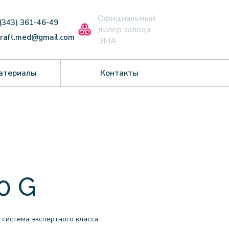
Официальный
 (343) 361-46-49
дилер завода
craft.med@gmail.com
ЭМА
атериалы
Контакты
0 G
 система экспертного класса.