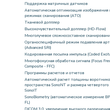
Поддержка матричных датчиков
Автоматическая оптимизация изображения 
режимах сканирования (ATO)
Тканевой допплер
Высокочувствительный допплер (HD-Flow)
Многолучевое сложносоставное сканирование
Органоспецифичный режим подавления ар
(Advanced SRI)
Кодированная посылка импульса (Coded Excitat
Многофокусная обработка сигнала (Focus Fre
Composite - FFC)
Программы расчетов и отчетов
Автоматический расчет толщины воротнико
пространства SonoNT и размера четвертого
SonoIT
SonoBiometry (автоматическое измерение BPD
FL)
DICOM 3.0, увеличение высокого разрешения