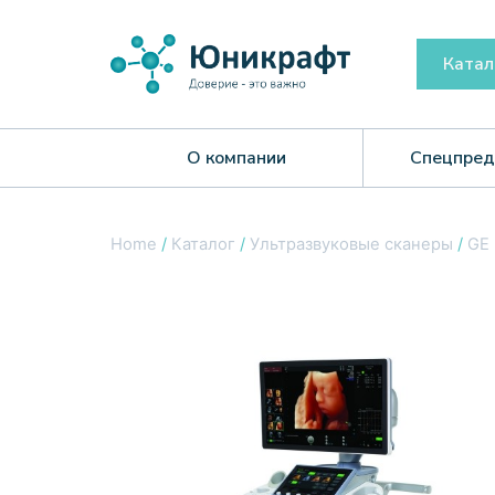
Катал
О компании
Спецпред
Home
/
Каталог
/
Ультразвуковые сканеры
/
GE 