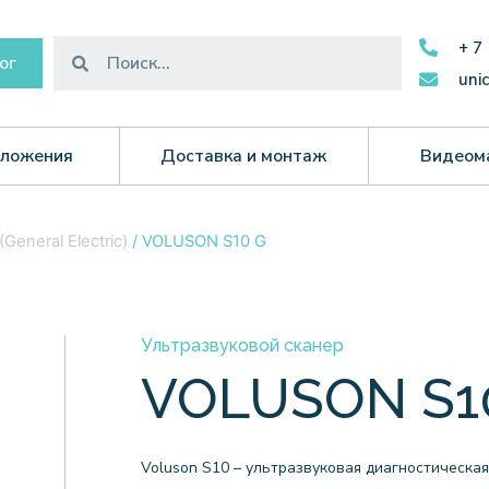
+ 7
ог
uni
ложения
Доставка и монтаж
Видеом
(General Electric)
/ VOLUSON S10 G
Ультразвуковой сканер
VOLUSON S1
Voluson S10 – ультразвуковая диагностическая