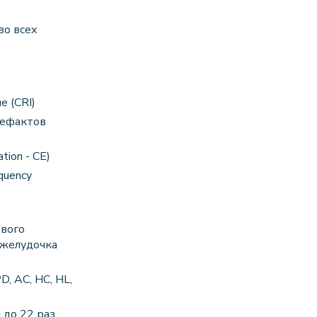
во всех
 (CRI)
тефактов
ion - CE)
quency
вого
 желудочка
, AC, HC, HL,
 до 22 раз