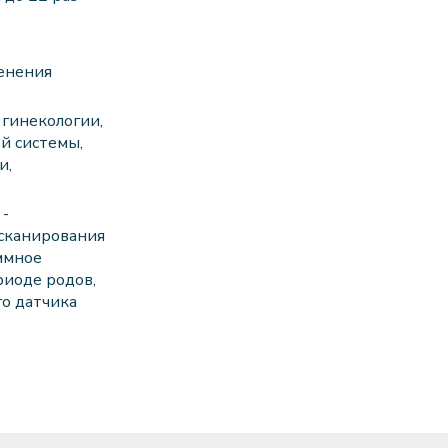
енения
 гинекологии,
й системы,
и,
 -
 сканирования
ммное
риоде родов,
го датчика