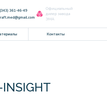
Официальный
 (343) 361-46-49
дилер завода
craft.med@gmail.com
ЭМА
атериалы
Контакты
-INSIGHT