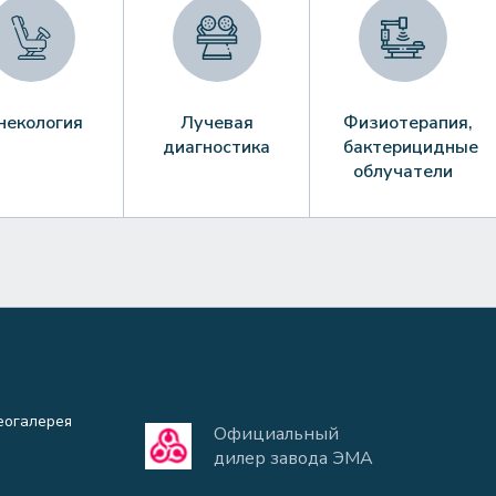
некология
Лучевая
Физиотерапия,
диагностика
бактерицидные
облучатели
еогалерея
Официальный
дилер завода ЭМА