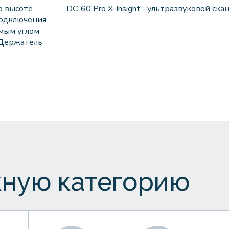
о высоте
DC-60 Pro X-Insight - ультразвуковой ска
подключения
емым углом
иДержатель
ную категорию