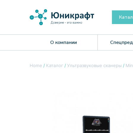
Катал
О компании
Спецпред
Home
/
Каталог
/
Ультразвуковые сканеры
/
Min