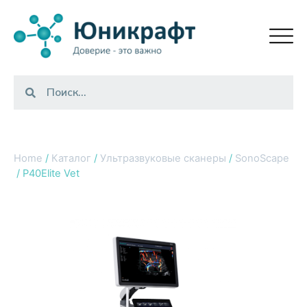
Home
/
Каталог
/
Ультразвуковые сканеры
/
SonoScape
/ P40Elite Vet