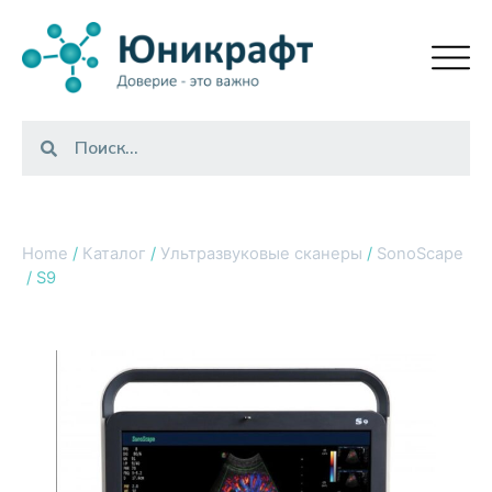
Home
/
Каталог
/
Ультразвуковые сканеры
/
SonoScape
/ S9