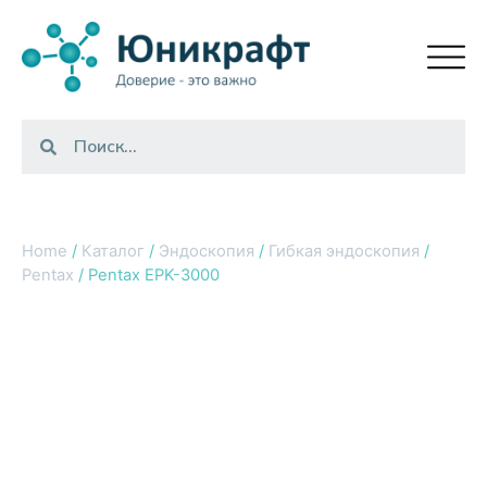
Home
/
Каталог
/
Эндоскопия
/
Гибкая эндоскопия
/
Pentax
/ Pentax EPK-3000