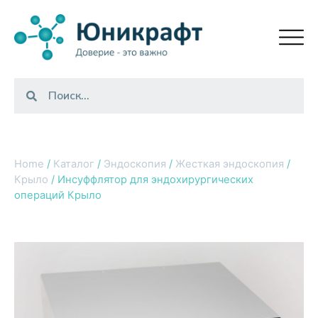
Home
/
Каталог
/
Эндоскопия
/
Жесткая эндоскопия
/
Крыло
/ Инсуффлятор для эндохирургических
операций Крыло