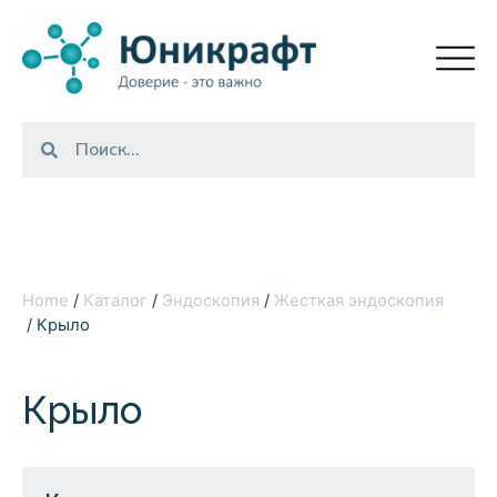
Home
/
Каталог
/
Эндоскопия
/
Жесткая эндоскопия
/ Крыло
Крыло